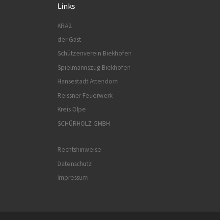
Links
KRA2
der Gast
Schützenverein Biekhofen
Spielmannszug Biekhofen
Hansestadt Attendorn
Reissner Feuerwerk
Kreis Olpe
SCHÜRHOLZ GMBH
Rechtshinweise
Datenschutz
Impressum