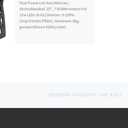
True Powercon-Anschlüssen,
Abstrahlwinkel: 25°, 7 RGBW+Amber+UV
15w LEDs (6 in1) Dimmer: 0-100%
Stop/Strobe-Effekt, Aluminium 3kg,
geräuschloses Kühlsystem.
Nä
ISTE
SEEBURG ACOUSTIC LINE K20