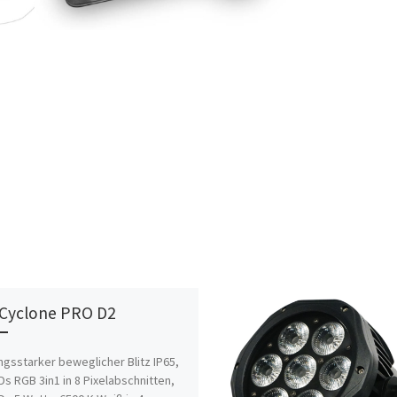
Cyclone PRO D2
ngsstarker beweglicher Blitz IP65,
Ds RGB 3in1 in 8 Pixelabschnitten,