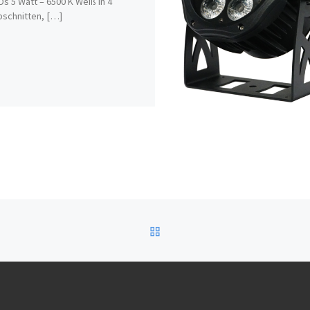
Ds 5 Watt – 6500 K Weiß in 4
bschnitten, […]
ZURÜCK ZUR BEITRAGSL