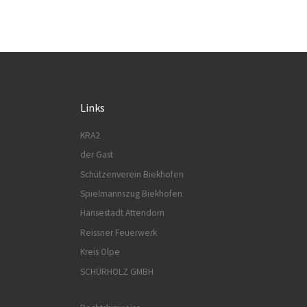
Links
KRA2
der Gast
Schützenverein Biekhofen
Spielmannszug Biekhofen
Hansestadt Attendorn
Reissner Feuerwerk
Kreis Olpe
SCHÜRHOLZ GMBH