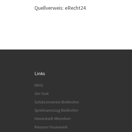
Quellverweis: eRecht24
Links
KRA2
der Gast
Schützenverein Biekhofen
Spielmannszug Biekhofen
Hansestadt Attendorn
Reissner Feuerwerk